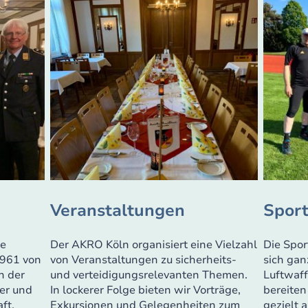
Veranstaltungen
Spor
re
Der AKRO Köln organisiert eine Vielzahl
Die Spor
1961 von
von Veranstaltungen zu sicherheits-
sich gan
n der
und verteidigungsrelevanten Themen.
Luftwaf
ner und
In lockerer Folge bieten wir Vorträge,
bereiten
ft,
Exkursionen und Gelegenheiten zum
gezielt 