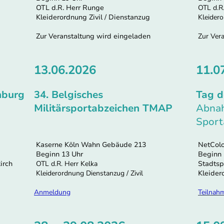
OTL d.R. Herr Runge
OTL d.R.
Kleiderordnung Zivil / Dienstanzug
Kleidero
Zur Veranstaltung wird eingeladen
Zur Vera
13.06.2026
11.0
mburg
34. Belgisches
Tag d
Militärsportabzeichen TMAP
Abnah
Sport
Kaserne Köln Wahn Gebäude 213
NetColo
Beginn 13 Uhr
Beginn 
irch
OTL d.R. Herr Kelka
Stadtsp
Kleiderordnung Dienstanzug / Zivil
Kleidero
Anmeldung
Teilnah