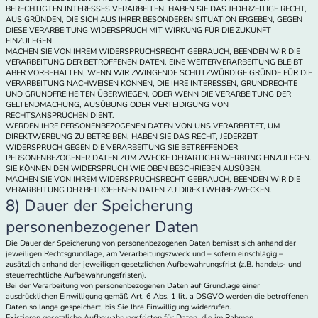
BERECHTIGTEN INTERESSES VERARBEITEN, HABEN SIE DAS JEDERZEITIGE RECHT,
AUS GRÜNDEN, DIE SICH AUS IHRER BESONDEREN SITUATION ERGEBEN, GEGEN
DIESE VERARBEITUNG WIDERSPRUCH MIT WIRKUNG FÜR DIE ZUKUNFT
EINZULEGEN.
MACHEN SIE VON IHREM WIDERSPRUCHSRECHT GEBRAUCH, BEENDEN WIR DIE
VERARBEITUNG DER BETROFFENEN DATEN. EINE WEITERVERARBEITUNG BLEIBT
ABER VORBEHALTEN, WENN WIR ZWINGENDE SCHUTZWÜRDIGE GRÜNDE FÜR DIE
VERARBEITUNG NACHWEISEN KÖNNEN, DIE IHRE INTERESSEN, GRUNDRECHTE
UND GRUNDFREIHEITEN ÜBERWIEGEN, ODER WENN DIE VERARBEITUNG DER
GELTENDMACHUNG, AUSÜBUNG ODER VERTEIDIGUNG VON
RECHTSANSPRÜCHEN DIENT.
WERDEN IHRE PERSONENBEZOGENEN DATEN VON UNS VERARBEITET, UM
DIREKTWERBUNG ZU BETREIBEN, HABEN SIE DAS RECHT, JEDERZEIT
WIDERSPRUCH GEGEN DIE VERARBEITUNG SIE BETREFFENDER
PERSONENBEZOGENER DATEN ZUM ZWECKE DERARTIGER WERBUNG EINZULEGEN.
SIE KÖNNEN DEN WIDERSPRUCH WIE OBEN BESCHRIEBEN AUSÜBEN.
MACHEN SIE VON IHREM WIDERSPRUCHSRECHT GEBRAUCH, BEENDEN WIR DIE
VERARBEITUNG DER BETROFFENEN DATEN ZU DIREKTWERBEZWECKEN.
8) Dauer der Speicherung
personenbezogener Daten
Die Dauer der Speicherung von personenbezogenen Daten bemisst sich anhand der
jeweiligen Rechtsgrundlage, am Verarbeitungszweck und – sofern einschlägig –
zusätzlich anhand der jeweiligen gesetzlichen Aufbewahrungsfrist (z.B. handels- und
steuerrechtliche Aufbewahrungsfristen).
Bei der Verarbeitung von personenbezogenen Daten auf Grundlage einer
ausdrücklichen Einwilligung gemäß Art. 6 Abs. 1 lit. a DSGVO werden die betroffenen
Daten so lange gespeichert, bis Sie Ihre Einwilligung widerrufen.
Existieren gesetzliche Aufbewahrungsfristen für Daten, die im Rahmen