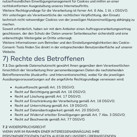
nutzerfreundlichen Einwilligungsmanagement für Cookies und mithin an einer
rechtskonformen Ausgestaltung unseres Internetauftritts.
Weitere Rechtsgrundlage für die Verarbeitung ist ferner Art. 6 Abs. 1 lit. c DSGVO.
Wir unterliegen als Verantwortliche der rechtlichen Verpflichtung, den Einsatz
technisch nicht notwendiger Cookies von der jeweiligen Nutzereinwilligung abhängig zu
machen.
Soweit erforderlich, haben wir mit dem Anbieter einen Auftragsverarbeitungsvertrag
geschlossen, der den Schutz der Daten unserer Seitenbesucher sicherstellt und eine
unberechtigte Weitergabe an Dritte untersagt.
Weitere Informationen zum Betreiber und den Einstellungsmöglichkeiten des Cookie-
Consent-Tools finden Sie direkt in der entsprechenden Benutzeroberfläche auf unserer
Website.
7) Rechte des Betroffenen
7.1
Das geltende Datenschutzrecht gewährt Ihnen gegenüber dem Verantwortlichen
hinsichtlich der Verarbeitung Ihrer personenbezogenen Daten die nachstehenden
Betroffenenrechte (Auskunfts- und Interventionsrechte), wobei für die jeweiligen
Ausübungsvoraussetzungen auf die angeführte Rechtsgrundlage verwiesen wird:
Auskunftsrecht gemäß Art. 15 DSGVO;
Recht auf Berichtigung gemäß Art. 16 DSGVO;
Recht auf Löschung gemäß Art. 17 DSGVO;
Recht auf Einschränkung der Verarbeitung gemäß Art. 18 DSGVO;
Recht auf Unterrichtung gemäß Art. 19 DSGVO;
Recht auf Datenübertragbarkeit gemäß Art. 20 DSGVO;
Recht auf Widerruf erteilter Einwilligungen gemäß Art. 7 Abs. 3 DSGVO;
Recht auf Beschwerde gemäß Art. 77 DSGVO.
7.2
WIDERSPRUCHSRECHT
WENN WIR IM RAHMEN EINER INTERESSENABWÄGUNG IHRE
PERSONENBEZOGENEN DATEN AUFGRUND UNSERES ÜBERWIEGENDEN