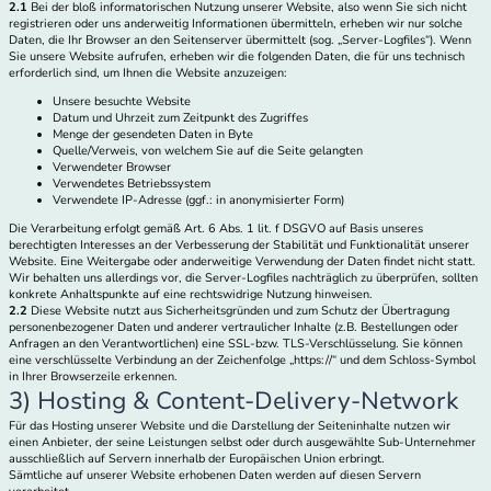
2.1
Bei der bloß informatorischen Nutzung unserer Website, also wenn Sie sich nicht
registrieren oder uns anderweitig Informationen übermitteln, erheben wir nur solche
Daten, die Ihr Browser an den Seitenserver übermittelt (sog. „Server-Logfiles“). Wenn
Sie unsere Website aufrufen, erheben wir die folgenden Daten, die für uns technisch
erforderlich sind, um Ihnen die Website anzuzeigen:
Unsere besuchte Website
Datum und Uhrzeit zum Zeitpunkt des Zugriffes
Menge der gesendeten Daten in Byte
Quelle/Verweis, von welchem Sie auf die Seite gelangten
Verwendeter Browser
Verwendetes Betriebssystem
Verwendete IP-Adresse (ggf.: in anonymisierter Form)
Die Verarbeitung erfolgt gemäß Art. 6 Abs. 1 lit. f DSGVO auf Basis unseres
berechtigten Interesses an der Verbesserung der Stabilität und Funktionalität unserer
Website. Eine Weitergabe oder anderweitige Verwendung der Daten findet nicht statt.
Wir behalten uns allerdings vor, die Server-Logfiles nachträglich zu überprüfen, sollten
konkrete Anhaltspunkte auf eine rechtswidrige Nutzung hinweisen.
2.2
Diese Website nutzt aus Sicherheitsgründen und zum Schutz der Übertragung
personenbezogener Daten und anderer vertraulicher Inhalte (z.B. Bestellungen oder
Anfragen an den Verantwortlichen) eine SSL-bzw. TLS-Verschlüsselung. Sie können
eine verschlüsselte Verbindung an der Zeichenfolge „https://“ und dem Schloss-Symbol
in Ihrer Browserzeile erkennen.
3) Hosting & Content-Delivery-Network
Für das Hosting unserer Website und die Darstellung der Seiteninhalte nutzen wir
einen Anbieter, der seine Leistungen selbst oder durch ausgewählte Sub-Unternehmer
ausschließlich auf Servern innerhalb der Europäischen Union erbringt.
Sämtliche auf unserer Website erhobenen Daten werden auf diesen Servern