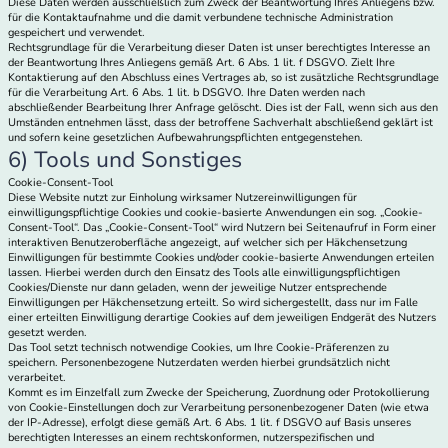
Diese Daten werden ausschließlich zum Zweck der Beantwortung Ihres Anliegens bzw.
für die Kontaktaufnahme und die damit verbundene technische Administration
gespeichert und verwendet.
Rechtsgrundlage für die Verarbeitung dieser Daten ist unser berechtigtes Interesse an
der Beantwortung Ihres Anliegens gemäß Art. 6 Abs. 1 lit. f DSGVO. Zielt Ihre
Kontaktierung auf den Abschluss eines Vertrages ab, so ist zusätzliche Rechtsgrundlage
für die Verarbeitung Art. 6 Abs. 1 lit. b DSGVO. Ihre Daten werden nach
abschließender Bearbeitung Ihrer Anfrage gelöscht. Dies ist der Fall, wenn sich aus den
Umständen entnehmen lässt, dass der betroffene Sachverhalt abschließend geklärt ist
und sofern keine gesetzlichen Aufbewahrungspflichten entgegenstehen.
6) Tools und Sonstiges
Cookie-Consent-Tool
Diese Website nutzt zur Einholung wirksamer Nutzereinwilligungen für
einwilligungspflichtige Cookies und cookie-basierte Anwendungen ein sog. „Cookie-
Consent-Tool“. Das „Cookie-Consent-Tool“ wird Nutzern bei Seitenaufruf in Form einer
interaktiven Benutzeroberfläche angezeigt, auf welcher sich per Häkchensetzung
Einwilligungen für bestimmte Cookies und/oder cookie-basierte Anwendungen erteilen
lassen. Hierbei werden durch den Einsatz des Tools alle einwilligungspflichtigen
Cookies/Dienste nur dann geladen, wenn der jeweilige Nutzer entsprechende
Einwilligungen per Häkchensetzung erteilt. So wird sichergestellt, dass nur im Falle
einer erteilten Einwilligung derartige Cookies auf dem jeweiligen Endgerät des Nutzers
gesetzt werden.
Das Tool setzt technisch notwendige Cookies, um Ihre Cookie-Präferenzen zu
speichern. Personenbezogene Nutzerdaten werden hierbei grundsätzlich nicht
verarbeitet.
Kommt es im Einzelfall zum Zwecke der Speicherung, Zuordnung oder Protokollierung
von Cookie-Einstellungen doch zur Verarbeitung personenbezogener Daten (wie etwa
der IP-Adresse), erfolgt diese gemäß Art. 6 Abs. 1 lit. f DSGVO auf Basis unseres
berechtigten Interesses an einem rechtskonformen, nutzerspezifischen und